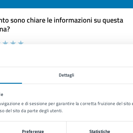
to sono chiare le informazioni su questa
na?
 chiarezza delle informazioni (da 1 a 5 stelle)
ona il numero di stelle per valutare la chiarezza delle inform
1 stelle su 5
uta 2 stelle su 5
Valuta 3 stelle su 5
Valuta 4 stelle su 5
Valuta 5 stelle su 5
Dettagli
ie
tatta il comune
avigazione e di sessione per garantire la corretta fruizione del sito e
so del sito da parte degli utenti.
Leggi le domande frequenti
Richiedi assistenza
Preferenze
Statistiche