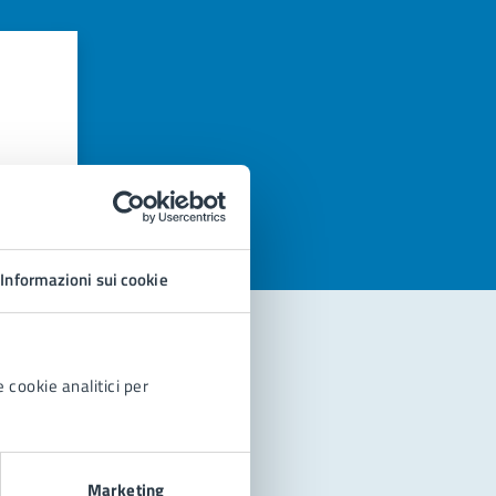
azioni
Informazioni sui cookie
 cookie analitici per
Marketing