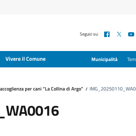
Facebook
X
Seguici su:
Vivere il Comune
Municipalità
Temp
ccoglienza per cani “La Collina di Argo”
IMG_20250110_WA0
0_WA0016