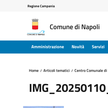
Vai ai contenuti
Vai al footer
Regione Campania
Comune di Napoli
Amministrazione
Novità
Servizi
Home
Articoli tematici
Centro Comunale di a
IMG_2025011