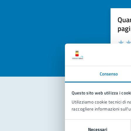
Quan
pagi
Valuta la
Selezi
Valuta 
Val
Consenso
Questo sito web utilizza i cook
Con
Utilizziamo cookie tecnici di n
raccogliere informazioni sull'u
Selezione
Necessari
del