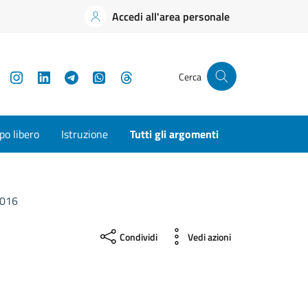
Accedi all'area personale
YouTube
Instagram
LinkedIn
Telegram
WhatsApp
Threads
Cerca
o libero
Istruzione
Tutti gli argomenti
016
Condividi
Vedi azioni