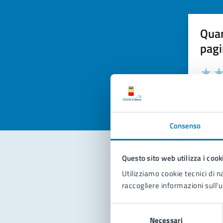
Quan
pagi
Valuta la
Selezi
Valuta 
Val
Consenso
Questo sito web utilizza i cook
Con
Utilizziamo cookie tecnici di n
raccogliere informazioni sull'u
Selezione
Necessari
del