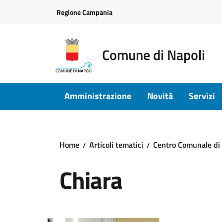
Vai ai contenuti
Vai al footer
Regione Campania
Comune di Napoli
Amministrazione
Novità
Servizi
Home
Articoli tematici
Centro Comunale di a
Chiara