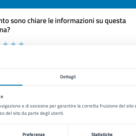
to sono chiare le informazioni su questa
na?
 chiarezza delle informazioni (da 1 a 5 stelle)
ona il numero di stelle per valutare la chiarezza delle inform
1 stelle su 5
uta 2 stelle su 5
Valuta 3 stelle su 5
Valuta 4 stelle su 5
Valuta 5 stelle su 5
Dettagli
ie
tatta il comune
avigazione e di sessione per garantire la corretta fruizione del sito e
so del sito da parte degli utenti.
Leggi le domande frequenti
Richiedi assistenza
Preferenze
Statistiche