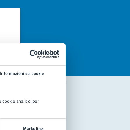
azioni
Informazioni sui cookie
 cookie analitici per
Marketing