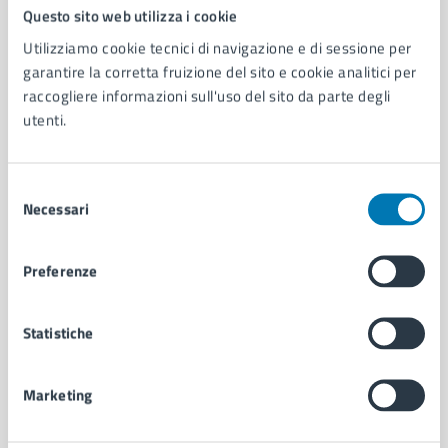
Comune di Napoli
Questo sito web utilizza i cookie
Utilizziamo cookie tecnici di navigazione e di sessione per
garantire la corretta fruizione del sito e cookie analitici per
AMMINISTRAZIONE
raccogliere informazioni sull'uso del sito da parte degli
Aree amministrative
utenti.
Organi di governo
Municipalità
Uffici
Selezione
Enti e fondazioni
Necessari
del
Politici
consenso
Personale amministrativo
Preferenze
Documenti e dati
Intranet, posta aziendale e protocollo
Statistiche
CATEGORIE DI SERVIZIO
Marketing
Ambiente
Anagrafe e stato civile