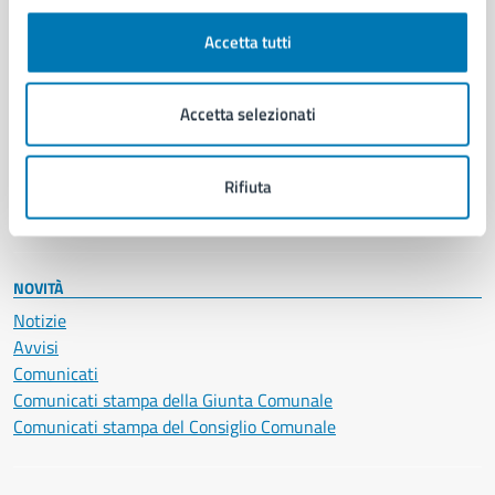
Autorizzazioni
Cultura e tempo libero
Accetta tutti
Documenti e certificati
Educazione e formazione
Giustizia e sicurezza pubblica
Accetta selezionati
Imprese e commercio
Salute, benessere e assistenza
Servizi Cimiteriali
Rifiuta
Vita lavorativa
NOVITÀ
Notizie
Avvisi
Comunicati
Comunicati stampa della Giunta Comunale
Comunicati stampa del Consiglio Comunale