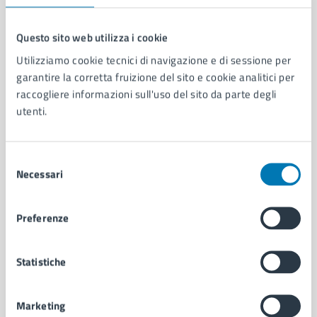
Questo sito web utilizza i cookie
Utilizziamo cookie tecnici di navigazione e di sessione per
Comune di Napoli
garantire la corretta fruizione del sito e cookie analitici per
raccogliere informazioni sull'uso del sito da parte degli
AMMINISTRAZIONE
utenti.
Aree amministrative
Organi di governo
Selezione
Municipalità
Necessari
del
Uffici
consenso
Enti e fondazioni
Politici
Preferenze
Personale amministrativo
Documenti e dati
Statistiche
Intranet, posta aziendale e protocollo
Marketing
CATEGORIE DI SERVIZIO