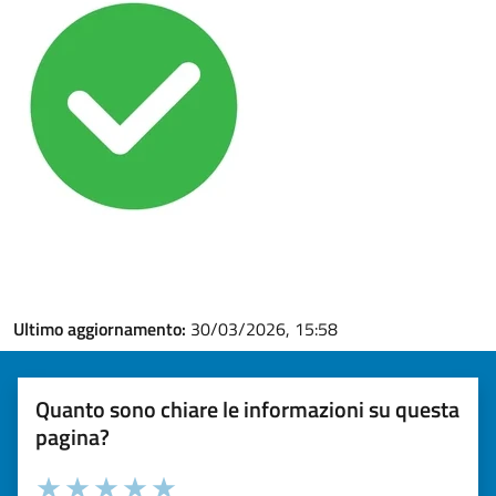
Ultimo aggiornamento:
30/03/2026, 15:58
Quanto sono chiare le informazioni su questa
pagina?
Valuta la chiarezza delle informazioni (da 1 a 5 stelle)
Seleziona il numero di stelle per valutare la chiarezza delle i