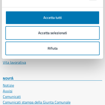
Ambiente
Anagrafe e stato civile
Autorizzazioni
Accetta tutti
Cultura e tempo libero
Documenti e certificati
Accetta selezionati
Educazione e formazione
Giustizia e sicurezza pubblica
Imprese e commercio
Rifiuta
Salute, benessere e assistenza
Servizi Cimiteriali
Vita lavorativa
NOVITÀ
Notizie
Avvisi
Comunicati
Comunicati stampa della Giunta Comunale