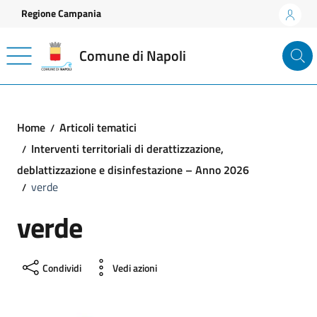
Vai ai contenuti
Vai al footer
Regione Campania
Comune di Napoli
Home
Articoli tematici
Interventi territoriali di derattizzazione,
deblattizzazione e disinfestazione – Anno 2026
verde
verde
Condividi
Vedi azioni