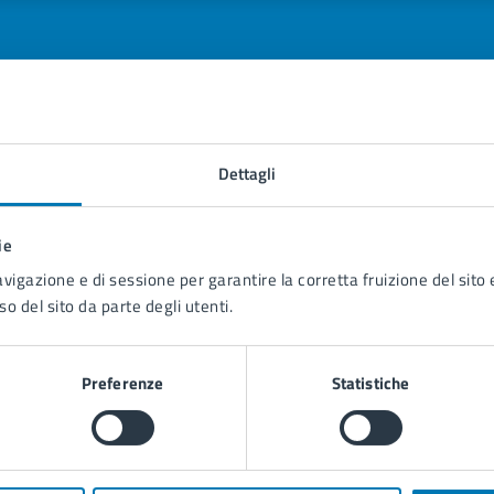
tatta il comune
Dettagli
Leggi le domande frequenti
ie
Richiedi assistenza
avigazione e di sessione per garantire la corretta fruizione del sito e
so del sito da parte degli utenti.
Prenota appuntamento
blemi in città
Preferenze
Statistiche
Segnala disservizio