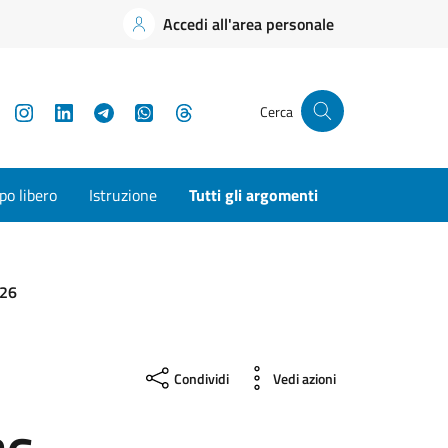
Accedi all'area personale
YouTube
Instagram
LinkedIn
Telegram
WhatsApp
Threads
Cerca
o libero
Istruzione
Tutti gli argomenti
026
Condividi
Vedi azioni