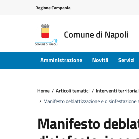
Vai ai contenuti
Vai al footer
Regione Campania
Comune di Napoli
Amministrazione
Novità
Servizi
Home
Articoli tematici
Interventi territori
Manifesto deblattizzazione e disinfestazione
Manifesto deblat