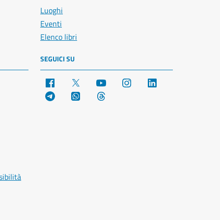
Luoghi
Eventi
Elenco libri
SEGUICI SU
Facebook
X
YouTube
Instagram
LinkedIn
Telegram
WhatsApp
Threads
ibilità