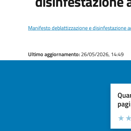
disinfestazione 
Manifesto deblattizzazione e disinfestazione a
Ultimo aggiornamento:
26/05/2026, 14:49
Quan
pagi
Valuta la
Selezi
Valuta 
Val