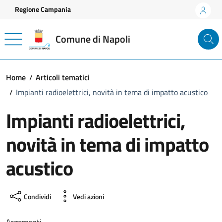
Vai ai contenuti
Vai al footer
Regione Campania
Comune di Napoli
Home
Articoli tematici
Impianti radioelettrici, novità in tema di impatto acustico
Impianti radioelettrici,
novità in tema di impatto
acustico
Condividi
Vedi azioni