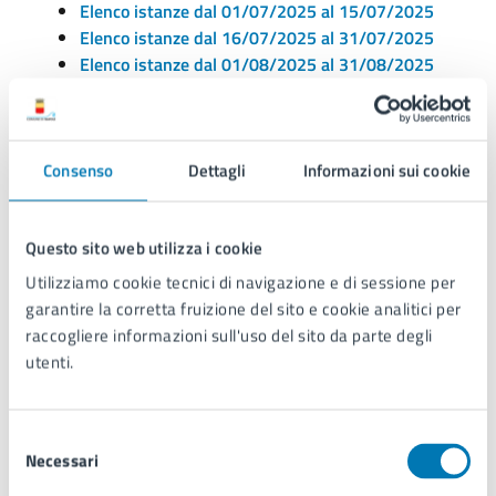
Elenco istanze dal 01/07/2025 al 15/07/2025
Elenco istanze dal 16/07/2025 al 31/07/2025
Elenco istanze dal 01/08/2025 al 31/08/2025
Elenco istanze dal 01/09/2025 al 15/09/2025
Elenco istanze dal 16/09/2025 al 30/09/2025
Elenco istanze dal 01/10/2025 al 15/10/2025
Consenso
Elenco istanze dal 16/10/2025 al 31/10/2025
Dettagli
Informazioni sui cookie
Elenco istanze dal 01/11/2025 al 15/11/2025
Elenco istanze dal 16/11/2025 al 30/11/2025
Questo sito web utilizza i cookie
Elenco istanze dal 02/12/2025 al 15/12/2025
Elenco istanze dal 16/12/2025 al 31/12/2025
Utilizziamo cookie tecnici di navigazione e di sessione per
garantire la corretta fruizione del sito e cookie analitici per
raccogliere informazioni sull'uso del sito da parte degli
Elenco istanze / Anni 2018-2024
utenti.
Elenco istanze anno 2018
Elenco istanze anno 2019
Selezione
Necessari
Elenco istanze anno 2020
del
Elenco istanze anno 2021
consenso