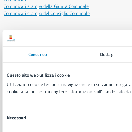
Comunicati stampa della Giunta Comunale
Comunicati stampa del Consiglio Comunale
VIVERE IL COMUNE
Luoghi
Eventi
Consenso
Dettagli
Elenco libri
Questo sito web utilizza i cookie
CONTATTI
Utilizziamo cookie tecnici di navigazione e di sessione per garant
Comune di Napoli
cookie analitici per raccogliere informazioni sull'uso del sito da 
Palazzo San Giacomo, Piazza Municipio - 80133
P. IVA: 01207650639
Selezione
CF: 80014890638
Necessari
del
LEI: 8156007FF4DEB97ABA09
consenso