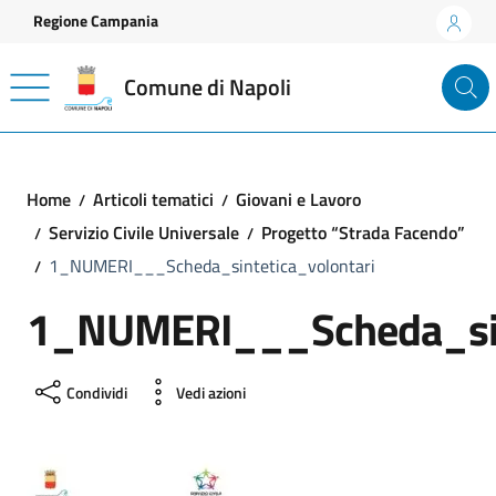
Vai ai contenuti
Vai al footer
Regione Campania
Comune di Napoli
Home
Articoli tematici
Giovani e Lavoro
Servizio Civile Universale
Progetto “Strada Facendo”
1_NUMERI___Scheda_sintetica_volontari
1_NUMERI___Scheda_sint
Condividi
Vedi azioni