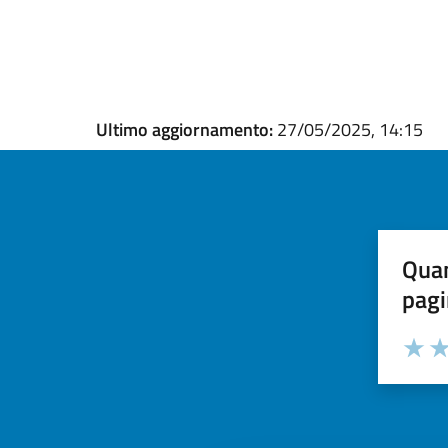
Ultimo aggiornamento:
27/05/2025, 14:15
Quan
pagi
Valuta la
Selezi
Valuta 
Val