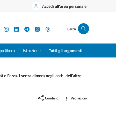
Accedi all'area personale
YouTube
Instagram
LinkedIn
Telegram
WhatsApp
Threads
Cerca
o libero
Istruzione
Tutti gli argomenti
ità e Forza. I senza dimora negli occhi dell’altro
Condividi
Vedi azioni