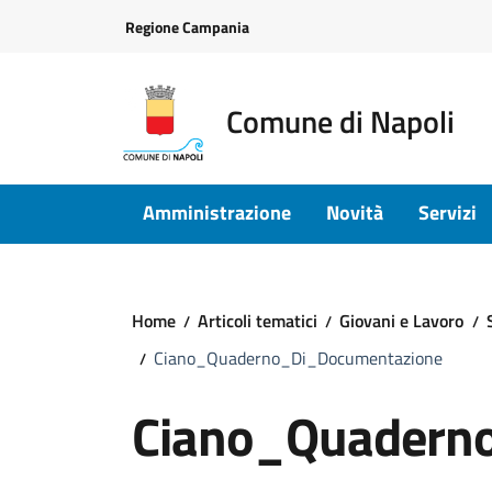
Vai ai contenuti
Vai al footer
Regione Campania
Comune di Napoli
Amministrazione
Novità
Servizi
Home
Articoli tematici
Giovani e Lavoro
Ciano_Quaderno_Di_Documentazione
Ciano_Quadern