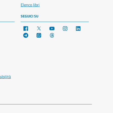
Elenco libri
SEGUICI SU
Facebook
X
YouTube
Instagram
LinkedIn
Telegram
WhatsApp
Threads
ibilità