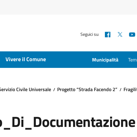
Facebook
X
Seguici su:
Vivere il Comune
Municipalità
Temp
Servizio Civile Universale
Progetto “Strada Facendo 2”
Fragil
o_Di_Documentazione