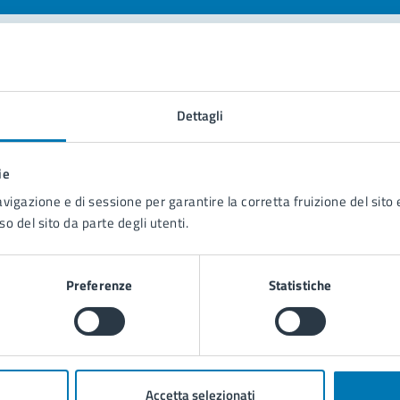
tatta il comune
Dettagli
Leggi le domande frequenti
Richiedi assistenza
ie
avigazione e di sessione per garantire la corretta fruizione del sito e
Prenota appuntamento
so del sito da parte degli utenti.
blemi in città
Preferenze
Statistiche
Segnala disservizio
Accetta selezionati