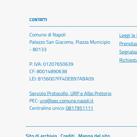
CONTATTI
Comune di Napoli
Leggi le
Palazzo San Giacomo, Piazza Municipio
Prenota
- 80133
Segnalaz
Richiest
P. IVA: 01207650639
CF: 80014890638
LEI: 8156007FF4DEB97ABA09
Servizio Protocollo, URP e Albo Pretorio
PEC:
urp@pec.comune.napoli.it
Centralino unico:
0817951111
Sito di archivio
Crediti
Mappa del sito