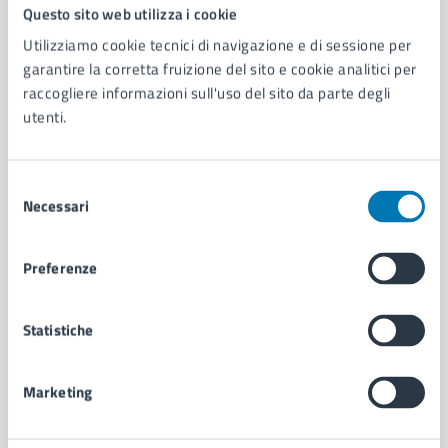
Comune di Napoli
Questo sito web utilizza i cookie
Utilizziamo cookie tecnici di navigazione e di sessione per
garantire la corretta fruizione del sito e cookie analitici per
AMMINISTRAZIONE
raccogliere informazioni sull'uso del sito da parte degli
Aree amministrative
utenti.
Organi di governo
Municipalità
Uffici
Selezione
Enti e fondazioni
Necessari
del
Politici
consenso
Personale amministrativo
Preferenze
Documenti e dati
Intranet, posta aziendale e protocollo
Statistiche
CATEGORIE DI SERVIZIO
Marketing
Ambiente
Anagrafe e stato civile
Autorizzazioni