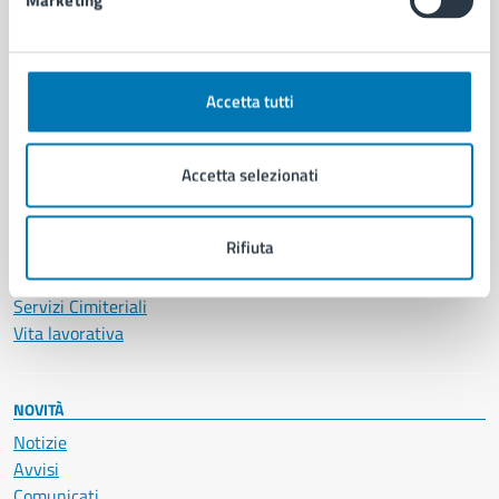
Marketing
CATEGORIE DI SERVIZIO
Ambiente
Anagrafe e stato civile
Accetta tutti
Autorizzazioni
Cultura e tempo libero
Documenti e certificati
Accetta selezionati
Educazione e formazione
Giustizia e sicurezza pubblica
Rifiuta
Imprese e commercio
Salute, benessere e assistenza
Servizi Cimiteriali
Vita lavorativa
NOVITÀ
Notizie
Avvisi
Comunicati