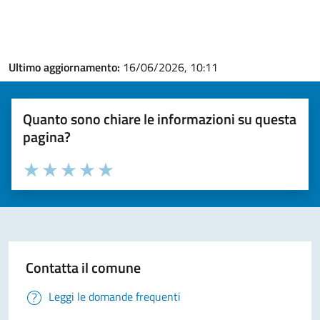
Ultimo aggiornamento:
16/06/2026, 10:11
Quanto sono chiare le informazioni su questa
pagina?
Valuta la chiarezza delle informazioni (da 1 a 5 stelle)
Seleziona il numero di stelle per valutare la chiarezza delle i
Valuta 1 stelle su 5
Valuta 2 stelle su 5
Valuta 3 stelle su 5
Valuta 4 stelle su 5
Valuta 5 stelle su 5
Contatta il comune
Leggi le domande frequenti