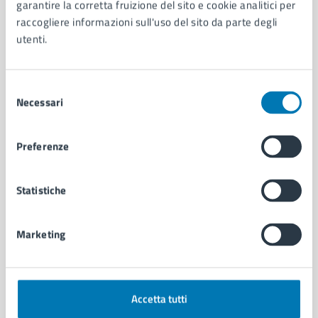
Organi di governo
garantire la corretta fruizione del sito e cookie analitici per
Municipalità
raccogliere informazioni sull'uso del sito da parte degli
Uffici
utenti.
Enti e fondazioni
Politici
Selezione
Personale amministrativo
Necessari
del
Documenti e dati
consenso
Intranet, posta aziendale e protocollo
Preferenze
CATEGORIE DI SERVIZIO
Statistiche
Ambiente
Anagrafe e stato civile
Autorizzazioni
Marketing
Cultura e tempo libero
Documenti e certificati
Educazione e formazione
Giustizia e sicurezza pubblica
Accetta tutti
Imprese e commercio