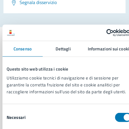
Segnala disservizio
Consenso
Dettagli
Informazioni sui cook
Comune di Napoli
Questo sito web utilizza i cookie
AMMINISTRAZIONE
Utilizziamo cookie tecnici di navigazione e di sessione per
garantire la corretta fruizione del sito e cookie analitici per
Aree amministrative
raccogliere informazioni sull'uso del sito da parte degli utenti.
Organi di governo
Municipalità
Uffici
Selezione
Enti e fondazioni
Necessari
del
Politici
consenso
Personale amministrativo