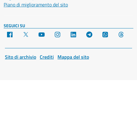
Piano di miglioramento del sito
SEGUICI SU
Facebook
X
YouTube
Instagram
LinkedIn
Telegram
WhatsApp
Threa
Sito di archivio
Crediti
Mappa del sito