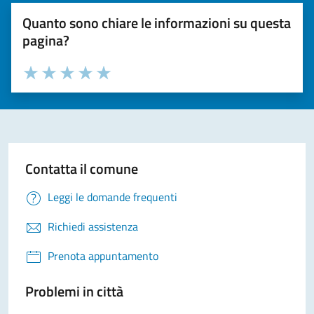
Quanto sono chiare le informazioni su questa
pagina?
Valuta la chiarezza delle informazioni (da 1 a 5 stelle)
Seleziona il numero di stelle per valutare la chiarezza delle i
Valuta 1 stelle su 5
Valuta 2 stelle su 5
Valuta 3 stelle su 5
Valuta 4 stelle su 5
Valuta 5 stelle su 5
Contatta il comune
Leggi le domande frequenti
Richiedi assistenza
Prenota appuntamento
Problemi in città