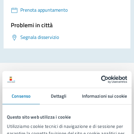
Prenota appuntamento
Problemi in città
Segnala disservizio
Comune di Napoli
Consenso
Dettagli
Informazioni sui cookie
AMMINISTRAZIONE
Questo sito web utilizza i cookie
Aree amministrative
Utilizziamo cookie tecnici di navigazione e di sessione per
Organi di governo
garantire la corretta fruizione del sito e cookie analitici per