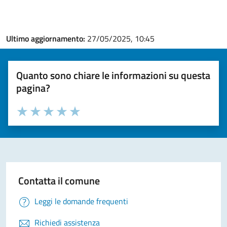
Ultimo aggiornamento:
27/05/2025, 10:45
Quanto sono chiare le informazioni su questa
pagina?
Valuta la chiarezza delle informazioni (da 1 a 5 stelle)
Seleziona il numero di stelle per valutare la chiarezza delle i
Valuta 1 stelle su 5
Valuta 2 stelle su 5
Valuta 3 stelle su 5
Valuta 4 stelle su 5
Valuta 5 stelle su 5
Contatta il comune
Leggi le domande frequenti
Richiedi assistenza