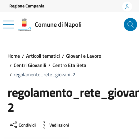
Vai ai contenuti
Vai al footer
Regione Campania
Comune di Napoli
Home
Articoli tematici
Giovani e Lavoro
Centri Giovanili
Centro Eta Beta
regolamento_rete_giovani-2
regolamento_rete_giovan
2
Condividi
Vedi azioni