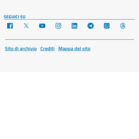
SEGUICI SU
Facebook
X
YouTube
Instagram
LinkedIn
Telegram
WhatsApp
Threa
Sito di archivio
Crediti
Mappa del sito