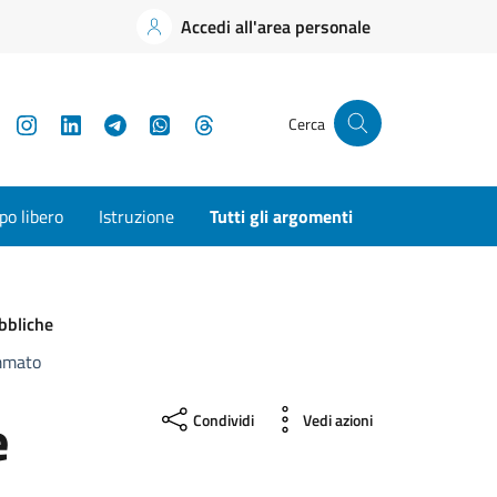
Accedi all'area personale
YouTube
Instagram
LinkedIn
Telegram
WhatsApp
Threads
Cerca
o libero
Istruzione
Tutti gli argomenti
bbliche
ammato
e
Condividi
Vedi azioni