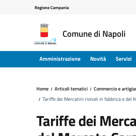
Vai ai contenuti
Vai al footer
Regione Campania
Comune di Napoli
Amministrazione
Novità
Servizi
Home
Articoli tematici
Commercio e artigia
Tariffe dei Mercatini rionali in fabbrica e d
Tariffe dei Mercat