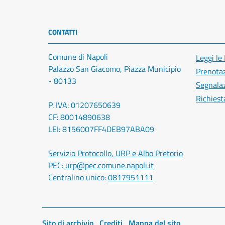
CONTATTI
Comune di Napoli
Leggi le
Palazzo San Giacomo, Piazza Municipio
Prenota
- 80133
Segnalaz
Richiest
P. IVA: 01207650639
CF: 80014890638
LEI: 8156007FF4DEB97ABA09
Servizio Protocollo, URP e Albo Pretorio
PEC:
urp@pec.comune.napoli.it
Centralino unico:
0817951111
Sito di archivio
Crediti
Mappa del sito