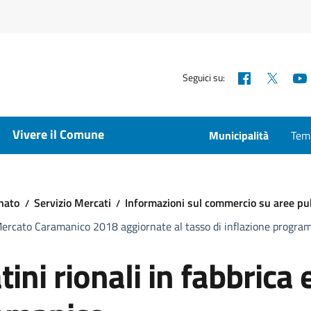
Facebook
X
Seguici su:
Vivere il Comune
Municipalità
Temp
nato
Servizio Mercati
Informazioni sul commercio su aree pu
el Mercato Caramanico 2018 aggiornate al tasso di inflazione progr
ini rionali in fabbrica 