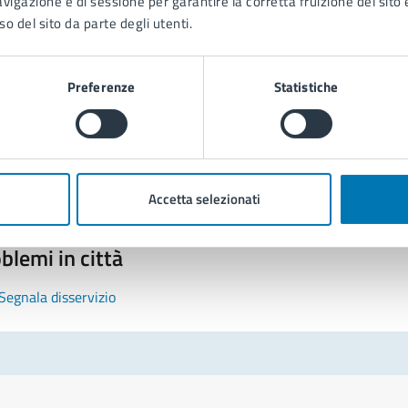
avigazione e di sessione per garantire la corretta fruizione del sito e
so del sito da parte degli utenti.
Preferenze
Statistiche
tatta il comune
Leggi le domande frequenti
Richiedi assistenza
Accetta selezionati
Prenota appuntamento
blemi in città
Segnala disservizio