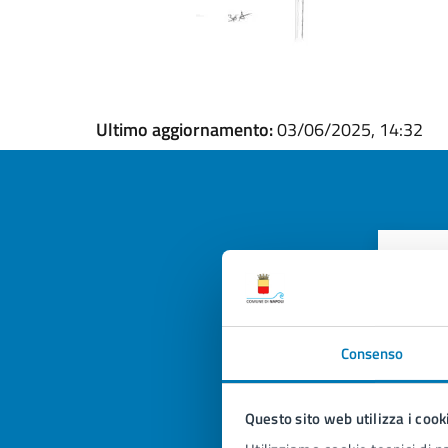
Ultimo aggiornamento:
03/06/2025, 14:32
Quan
pagi
Valuta la
Selezi
Consenso
Valuta 
Val
Questo sito web utilizza i cook