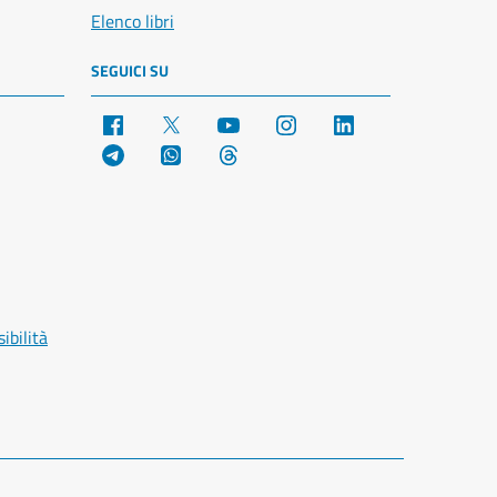
Elenco libri
SEGUICI SU
Facebook
X
YouTube
Instagram
LinkedIn
Telegram
WhatsApp
Threads
ibilità