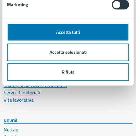
Marketing
CATEGORIE DI SERVIZIO
Ambiente
Accetta tutti
Anagrafe e stato civile
Autorizzazioni
Cultura e tempo libero
Accetta selezionati
Documenti e certificati
Educazione e formazione
Giustizia e sicurezza pubblica
Rifiuta
Imprese e commercio
Salute, benessere e assistenza
Servizi Cimiteriali
Vita lavorativa
NOVITÀ
Notizie