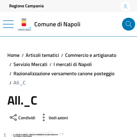
Vai ai contenuti
Vai al footer
Regione Campania
Comune di Napoli
Home
Articoli tematici
Commercio e artigianato
Servizio Mercati
I mercati di Napoli
Razionalizzazione versamento canone posteggio
All._C
All._C
Condividi
Vedi azioni