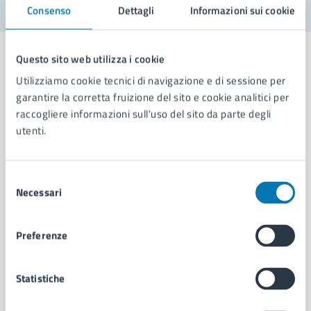
Consenso
Dettagli
Informazioni sui cookie
Questo sito web utilizza i cookie
Utilizziamo cookie tecnici di navigazione e di sessione per
garantire la corretta fruizione del sito e cookie analitici per
Comune di Napoli
raccogliere informazioni sull'uso del sito da parte degli
utenti.
AMMINISTRAZIONE
Aree amministrative
Selezione
Organi di governo
Necessari
del
Municipalità
consenso
Uffici
Preferenze
Enti e fondazioni
Politici
Personale amministrativo
Statistiche
Documenti e dati
Intranet, posta aziendale e protocollo