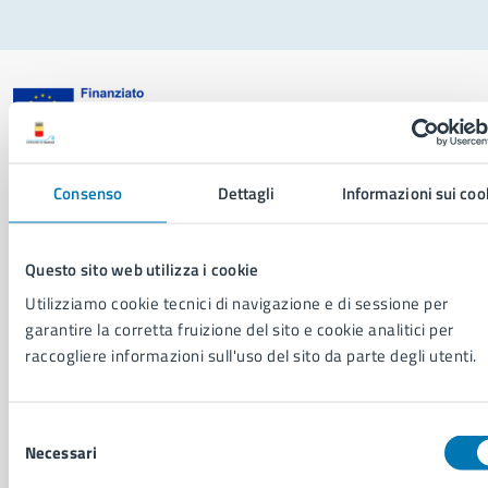
Comune di Napoli
Consenso
Dettagli
Informazioni sui coo
AMMINISTRAZIONE
Questo sito web utilizza i cookie
Aree amministrative
Organi di governo
Utilizziamo cookie tecnici di navigazione e di sessione per
Municipalità
garantire la corretta fruizione del sito e cookie analitici per
Uffici
raccogliere informazioni sull'uso del sito da parte degli utenti.
Enti e fondazioni
Politici
Personale amministrativo
Selezione
Documenti e dati
Necessari
del
Intranet, posta aziendale e protocollo
consenso