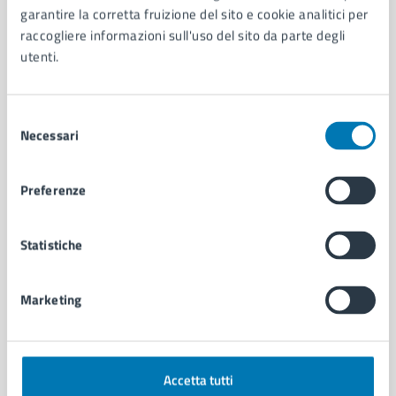
garantire la corretta fruizione del sito e cookie analitici per
Organi di governo
raccogliere informazioni sull'uso del sito da parte degli
Municipalità
utenti.
Uffici
Enti e fondazioni
Politici
Selezione
Personale amministrativo
Necessari
del
Documenti e dati
consenso
Intranet, posta aziendale e protocollo
Preferenze
CATEGORIE DI SERVIZIO
Statistiche
Ambiente
Anagrafe e stato civile
Autorizzazioni
Marketing
Cultura e tempo libero
Documenti e certificati
Educazione e formazione
Accetta tutti
Giustizia e sicurezza pubblica