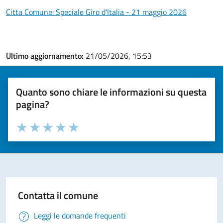
Citta Comune: Speciale Giro d'Italia - 21 maggio 2026
Ultimo aggiornamento:
21/05/2026, 15:53
Quanto sono chiare le informazioni su questa
pagina?
Valuta la chiarezza delle informazioni (da 1 a 5 stelle)
Seleziona il numero di stelle per valutare la chiarezza delle i
Valuta 1 stelle su 5
Valuta 2 stelle su 5
Valuta 3 stelle su 5
Valuta 4 stelle su 5
Valuta 5 stelle su 5
Contatta il comune
Leggi le domande frequenti