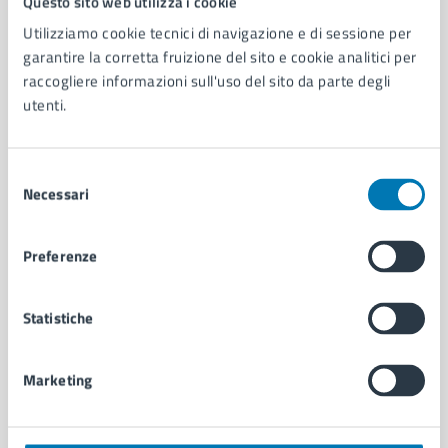
Questo sito web utilizza i cookie
Utilizziamo cookie tecnici di navigazione e di sessione per
AMMINISTRAZIONE
garantire la corretta fruizione del sito e cookie analitici per
Aree amministrative
raccogliere informazioni sull'uso del sito da parte degli
Organi di governo
utenti.
Municipalità
Uffici
Selezione
Enti e fondazioni
Necessari
del
Politici
consenso
Personale amministrativo
Documenti e dati
Preferenze
Intranet, posta aziendale e protocollo
Statistiche
CATEGORIE DI SERVIZIO
Ambiente
Marketing
Anagrafe e stato civile
Autorizzazioni
Cultura e tempo libero