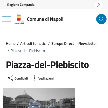
Vai ai contenuti
Vai al footer
Regione Campania
Comune di Napoli
Home
Articoli tematici
Europe Direct – Newsletter
Piazza-del-Plebiscito
Piazza-del-Plebiscito
Condividi
Vedi azioni