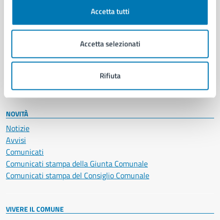
Documenti e certificati
Accetta tutti
Educazione e formazione
Giustizia e sicurezza pubblica
Accetta selezionati
Imprese e commercio
Salute, benessere e assistenza
Servizi Cimiteriali
Rifiuta
Vita lavorativa
NOVITÀ
Notizie
Avvisi
Comunicati
Comunicati stampa della Giunta Comunale
Comunicati stampa del Consiglio Comunale
VIVERE IL COMUNE