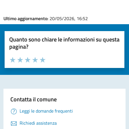
Ultimo aggiornamento:
20/05/2026, 16:52
Quanto sono chiare le informazioni su questa
pagina?
Valuta la chiarezza delle informazioni (da 1 a 5 stelle)
Seleziona il numero di stelle per valutare la chiarezza delle i
Valuta 1 stelle su 5
Valuta 2 stelle su 5
Valuta 3 stelle su 5
Valuta 4 stelle su 5
Valuta 5 stelle su 5
Contatta il comune
Leggi le domande frequenti
Richiedi assistenza