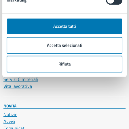
Marketing
CATEGORIE DI SERVIZIO
Ambiente
Anagrafe e stato civile
Accetta tutti
Autorizzazioni
Cultura e tempo libero
Documenti e certificati
Accetta selezionati
Educazione e formazione
Giustizia e sicurezza pubblica
Rifiuta
Imprese e commercio
Salute, benessere e assistenza
Servizi Cimiteriali
Vita lavorativa
NOVITÀ
Notizie
Avvisi
Comunicati