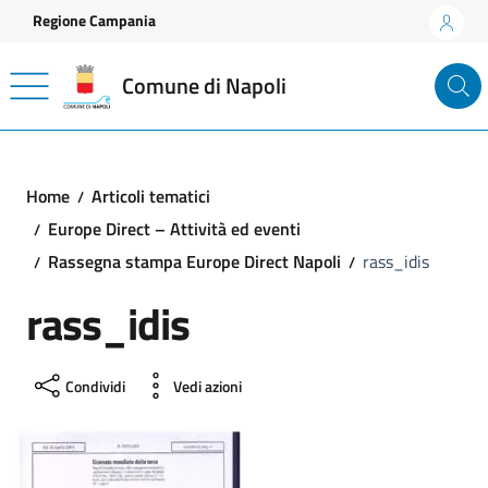
Vai ai contenuti
Vai al footer
Regione Campania
Comune di Napoli
Home
Articoli tematici
Europe Direct – Attività ed eventi
Rassegna stampa Europe Direct Napoli
rass_idis
rass_idis
Condividi
Vedi azioni