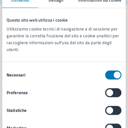
Questo sito web utilizza i cookie
Utilizziamo cookie tecnici di navigazione e di sessione per
Comune di Napoli
garantire la corretta fruizione del sito e cookie analitici per
raccogliere informazioni sull'uso del sito da parte degli
utenti.
AMMINISTRAZIONE
Aree amministrative
Organi di governo
Selezione
Necessari
Municipalità
del
Uffici
consenso
Enti e fondazioni
Preferenze
Politici
Personale amministrativo
Documenti e dati
Statistiche
Intranet, posta aziendale e protocollo