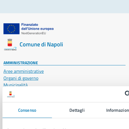
Comune di Napoli
AMMINISTRAZIONE
Aree amministrative
Organi di governo
Municipalità
Uffici
Enti e fondazioni
Politici
Consenso
Dettagli
Informazioni
Personale amministrativo
Documenti e dati
Intranet, posta aziendale e protocollo