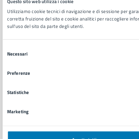
Questo sito web utilizza i cookie
Utilizziamo cookie tecnici di navigazione e di sessione per garan
corretta fruizione del sito e cookie analitici per raccogliere inf
CATEGORIE DI SERVIZIO
sull'uso del sito da parte degli utenti.
Ambiente
Anagrafe e stato civile
Autorizzazioni
Selezione
Cultura e tempo libero
Necessari
del
Documenti e certificati
consenso
Educazione e formazione
Giustizia e sicurezza pubblica
Preferenze
Imprese e commercio
Salute, benessere e assistenza
Statistiche
Servizi Cimiteriali
Vita lavorativa
Marketing
NOVITÀ
Notizie