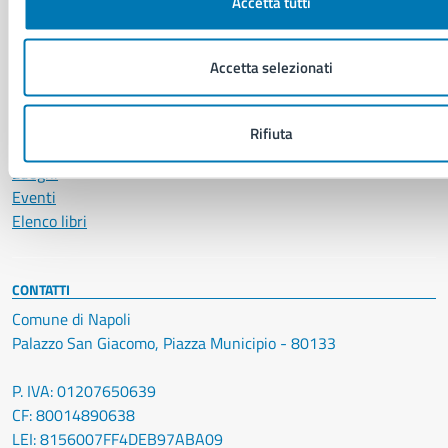
Accetta tutti
Avvisi
Comunicati
Comunicati stampa della Giunta Comunale
Accetta selezionati
Comunicati stampa del Consiglio Comunale
Rifiuta
VIVERE IL COMUNE
Luoghi
Eventi
Elenco libri
CONTATTI
Comune di Napoli
Palazzo San Giacomo, Piazza Municipio - 80133
P. IVA: 01207650639
CF: 80014890638
LEI: 8156007FF4DEB97ABA09