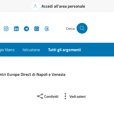
Accedi all'area personale
YouTube
Instagram
LinkedIn
Telegram
WhatsApp
Threads
Cerca
o libero
Istruzione
Tutti gli argomenti
ntri Europe Direct di Napoli e Venezia
Condividi
Vedi azioni