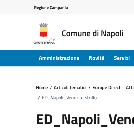
Vai ai contenuti
Vai al footer
Regione Campania
Comune di Napoli
Amministrazione
Novità
Servizi
Home
Articoli tematici
Europe Direct – Atti
ED_Napoli_Venezia_strillo
ED_Napoli_Venez