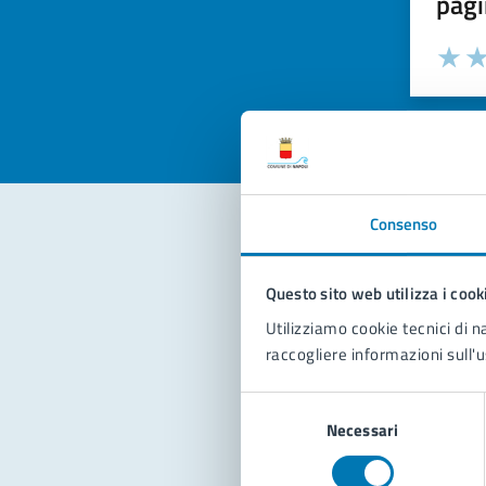
pagi
Valuta la
Selezi
Valuta 
Val
Consenso
Con
Questo sito web utilizza i cook
Utilizziamo cookie tecnici di n
raccogliere informazioni sull'u
Selezione
Necessari
del
consenso
Pro