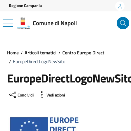
Vai ai contenuti
Vai al footer
Regione Campania
Comune di Napoli
Home
Articoli tematici
Centro Europe Direct
EuropeDirectLogoNewSito
EuropeDirectLogoNewSit
Condividi
Vedi azioni