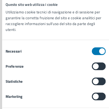
Questo sito web utilizza i cookie
AMMINISTRAZIONE
Utilizziamo cookie tecnici di navigazione e di sessione per
Aree amministrative
garantire la corretta fruizione del sito e cookie analitici per
Organi di governo
raccogliere informazioni sull'uso del sito da parte degli
Municipalità
utenti.
Uffici
Enti e fondazioni
Politici
Selezione
Personale amministrativo
Necessari
del
Documenti e dati
consenso
Intranet, posta aziendale e protocollo
Preferenze
CATEGORIE DI SERVIZIO
Statistiche
Ambiente
Anagrafe e stato civile
Autorizzazioni
Marketing
Cultura e tempo libero
Documenti e certificati