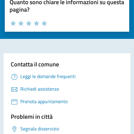
Quanto sono chiare le informazioni su questa
pagina?
Valuta la chiarezza delle informazioni (da 1 a 5 stelle)
Seleziona il numero di stelle per valutare la chiarezza delle i
Valuta 1 stelle su 5
Valuta 2 stelle su 5
Valuta 3 stelle su 5
Valuta 4 stelle su 5
Valuta 5 stelle su 5
Contatta il comune
Leggi le domande frequenti
Richiedi assistenza
Prenota appuntamento
Problemi in città
Segnala disservizio