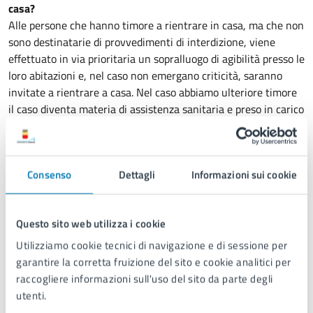
casa?
Alle persone che hanno timore a rientrare in casa, ma che non
sono destinatarie di provvedimenti di interdizione, viene
effettuato in via prioritaria un sopralluogo di agibilità presso le
loro abitazioni e, nel caso non emergano criticità, saranno
invitate a rientrare a casa. Nel caso abbiamo ulteriore timore
il caso diventa materia di assistenza sanitaria e preso in carico
dal Sistema Sanitario Regionale.
12. Qual è la differenza tra valutazione di agibilità e studio di
vulnerabilità?
Consenso
Dettagli
Informazioni sui cookie
La valutazione di agibilità viene richiesta in caso di evidenti
danni apparenti provocati dagli eventi sismici. Gli studi di
vulnerabilità, invece, servono a verificare il grado di resistenza
Questo sito web utilizza i cookie
di una struttura alle sollecitazioni sismiche e vengono
Utilizziamo cookie tecnici di navigazione e di sessione per
eseguite sugli edifici in un momento diverso dall’emergenza.
garantire la corretta fruizione del sito e cookie analitici per
Questi infatti inizieranno solo dopo tutte le valutazioni di
raccogliere informazioni sull'uso del sito da parte degli
agibilità.
utenti.