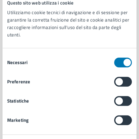
Comune di Napoli
Questo sito web utilizza i cookie
Utilizziamo cookie tecnici di navigazione e di sessione per
garantire la corretta fruizione del sito e cookie analitici per
AMMINISTRAZIONE
raccogliere informazioni sull'uso del sito da parte degli
Aree amministrative
utenti.
Organi di governo
Municipalità
Uffici
Selezione
Enti e fondazioni
Necessari
del
Politici
consenso
Personale amministrativo
Documenti e dati
Preferenze
Intranet, posta aziendale e protocollo
Statistiche
CATEGORIE DI SERVIZIO
Ambiente
Marketing
Anagrafe e stato civile
Autorizzazioni