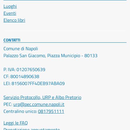
Luoghi
Eventi
Elenco libri
CONTATTI
Comune di Napoli
Palazzo San Giacomo, Piazza Municipio - 80133
P. IVA: 01207650639
CF: 80014890638
LEI: 8156007FF4DEB97ABA09
Servizio Protocollo, URP e Albo Pretorio
PEC:
urp@pec.comune.napoli.it
Centralino unico:
0817951111
Leggi le FAQ
Prenotazione appuntamento