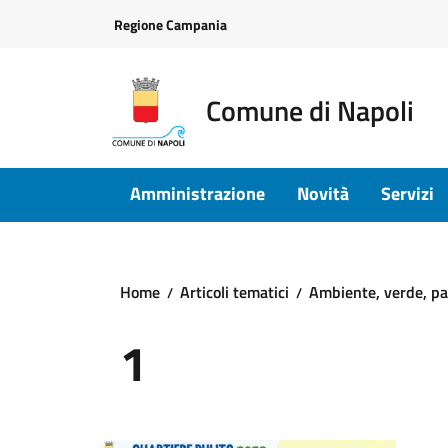
Vai ai contenuti
Vai al footer
Regione Campania
Comune di Napoli
Amministrazione
Novità
Servizi
Home
Articoli tematici
Ambiente, verde, pa
1