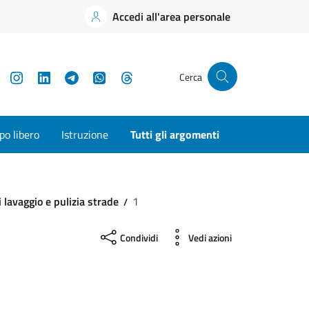
Accedi all'area personale
YouTube
Instagram
LinkedIn
Telegram
WhatsApp
Threads
Cerca
o libero
Istruzione
Tutti gli argomenti
i lavaggio e pulizia strade
1
Condividi
Vedi azioni