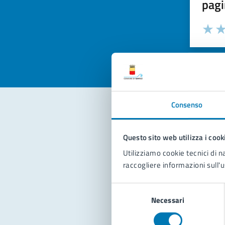
pagi
Valuta la
Selezi
Valuta 
Val
Consenso
Con
Questo sito web utilizza i cook
Utilizziamo cookie tecnici di n
raccogliere informazioni sull'u
Selezione
Necessari
del
consenso
Pro