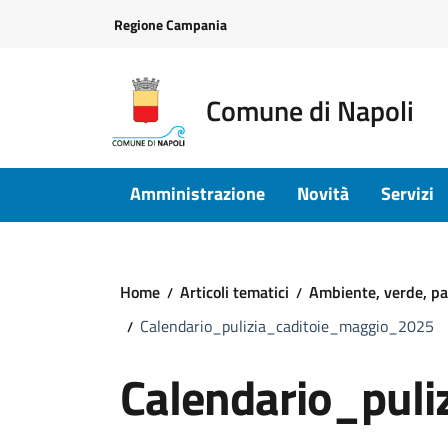
Vai ai contenuti
Vai al footer
Regione Campania
Comune di Napoli
Amministrazione
Novità
Servizi
Home
Articoli tematici
Ambiente, verde, pa
Calendario_pulizia_caditoie_maggio_2025
Calendario_pul