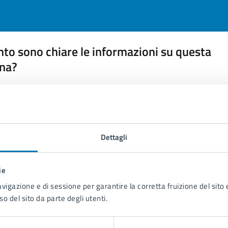
to sono chiare le informazioni su questa
na?
 chiarezza delle informazioni (da 1 a 5 stelle)
ona il numero di stelle per valutare la chiarezza delle inform
1 stelle su 5
uta 2 stelle su 5
Valuta 3 stelle su 5
Valuta 4 stelle su 5
Valuta 5 stelle su 5
Dettagli
ie
avigazione e di sessione per garantire la corretta fruizione del sito e
tatta il comune
so del sito da parte degli utenti.
Leggi le domande frequenti