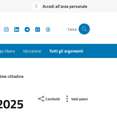
Accedi all'area personale
YouTube
Instagram
LinkedIn
Telegram
WhatsApp
Threads
Cerca
o libero
Istruzione
Tutti gli argomenti
toie cittadine
_2025
Condividi
Vedi azioni