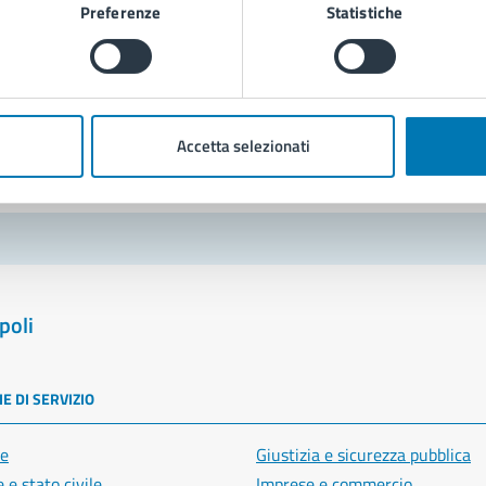
Preferenze
Statistiche
Richiedi assistenza
Prenota appuntamento
blemi in città
Accetta selezionati
Segnala disservizio
poli
E DI SERVIZIO
e
Giustizia e sicurezza pubblica
 e stato civile
Imprese e commercio