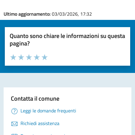
Ultimo aggiornamento:
03/03/2026, 17:32
Quanto sono chiare le informazioni su questa
pagina?
Valuta la chiarezza delle informazioni (da 1 a 5 stelle)
Seleziona il numero di stelle per valutare la chiarezza delle i
Valuta 1 stelle su 5
Valuta 2 stelle su 5
Valuta 3 stelle su 5
Valuta 4 stelle su 5
Valuta 5 stelle su 5
Contatta il comune
Leggi le domande frequenti
Richiedi assistenza