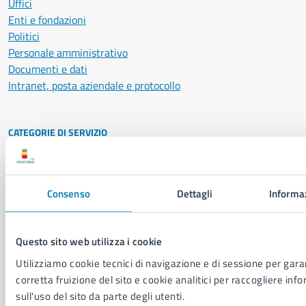
Uffici
Enti e fondazioni
Politici
Personale amministrativo
Documenti e dati
Intranet, posta aziendale e protocollo
CATEGORIE DI SERVIZIO
Ambiente
Anagrafe e stato civile
Autorizzazioni
Consenso
Dettagli
Informaz
Cultura e tempo libero
Documenti e certificati
Educazione e formazione
Questo sito web utilizza i cookie
Giustizia e sicurezza pubblica
Utilizziamo cookie tecnici di navigazione e di sessione per garan
Imprese e commercio
corretta fruizione del sito e cookie analitici per raccogliere inf
Salute, benessere e assistenza
sull'uso del sito da parte degli utenti.
Servizi Cimiteriali