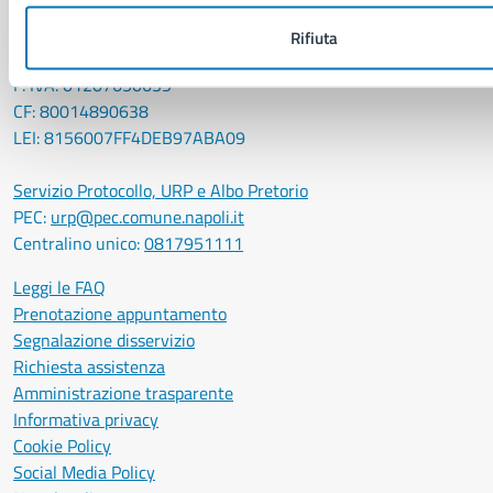
Comune di Napoli
Palazzo San Giacomo, Piazza Municipio - 80133
Rifiuta
P. IVA: 01207650639
CF: 80014890638
LEI: 8156007FF4DEB97ABA09
Servizio Protocollo, URP e Albo Pretorio
PEC:
urp@pec.comune.napoli.it
Centralino unico:
0817951111
Leggi le FAQ
Prenotazione appuntamento
Segnalazione disservizio
Richiesta assistenza
Amministrazione trasparente
Informativa privacy
Cookie Policy
Social Media Policy