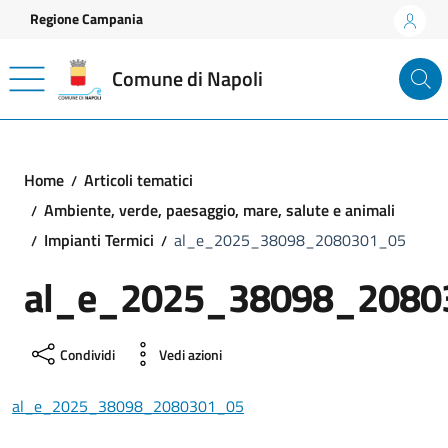
Vai ai contenuti
Vai al footer
Regione Campania
Comune di Napoli
Home
Articoli tematici
Ambiente, verde, paesaggio, mare, salute e animali
Impianti Termici
al_e_2025_38098_2080301_05
al_e_2025_38098_2080
Condividi
Vedi azioni
al_e_2025_38098_2080301_05