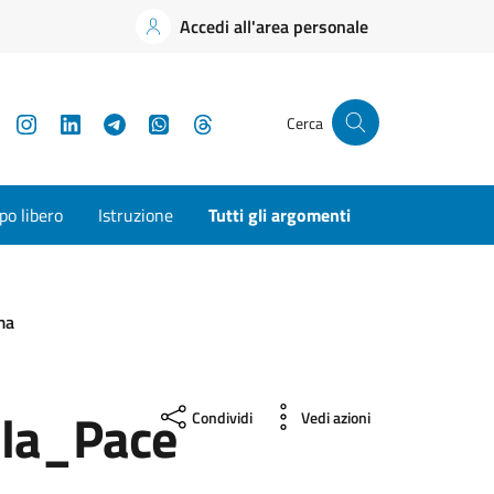
Accedi all'area personale
YouTube
Instagram
LinkedIn
Telegram
WhatsApp
Threads
Cerca
o libero
Istruzione
Tutti gli argomenti
ma
la_Pace
Condividi
Vedi azioni