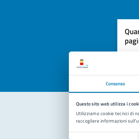
Quan
pagi
Valuta la
Selezi
Valuta 
Val
Consenso
Questo sito web utilizza i cook
Utilizziamo cookie tecnici di n
Con
raccogliere informazioni sull'u
Selezione