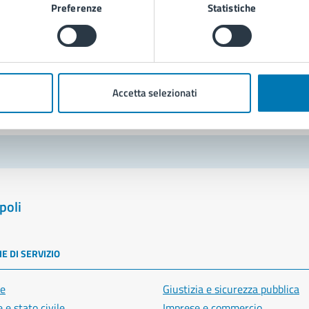
Preferenze
Statistiche
Richiedi assistenza
Prenota appuntamento
blemi in città
Accetta selezionati
Segnala disservizio
poli
E DI SERVIZIO
e
Giustizia e sicurezza pubblica
 e stato civile
Imprese e commercio