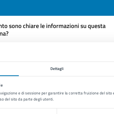
to sono chiare le informazioni su questa
na?
 chiarezza delle informazioni (da 1 a 5 stelle)
ona il numero di stelle per valutare la chiarezza delle inform
1 stelle su 5
uta 2 stelle su 5
Valuta 3 stelle su 5
Valuta 4 stelle su 5
Valuta 5 stelle su 5
Dettagli
ie
avigazione e di sessione per garantire la corretta fruizione del sito e
tatta il comune
so del sito da parte degli utenti.
Leggi le domande frequenti