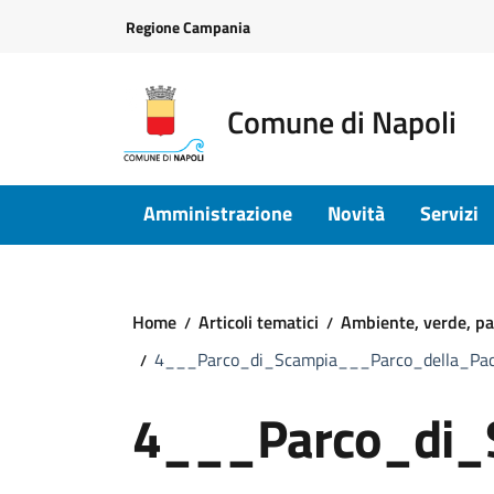
Vai ai contenuti
Vai al footer
Regione Campania
Comune di Napoli
Amministrazione
Novità
Servizi
Home
Articoli tematici
Ambiente, verde, pa
4___Parco_di_Scampia___Parco_della_Pa
4___Parco_di_