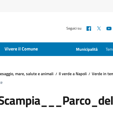
Facebook
X
Seguici su:
Vivere il Comune
Municipalità
Temp
esaggio, mare, salute e animali
Il verde a Napoli
Verde in te
ce
Scampia___Parco_del