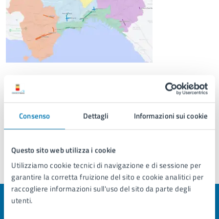
Mappa degli interventi
Consenso
Dettagli
Informazioni sui cookie
Questo sito web utilizza i cookie
Utilizziamo cookie tecnici di navigazione e di sessione per
Ultimo aggiornamento:
26/05/2025, 17:22
garantire la corretta fruizione del sito e cookie analitici per
raccogliere informazioni sull'uso del sito da parte degli
utenti.
Quanto sono chiare le informazioni su questa