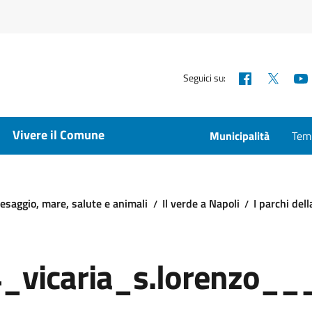
Facebook
X
Seguici su:
Vivere il Comune
Municipalità
Temp
esaggio, mare, salute e animali
Il verde a Napoli
I parchi dell
4_vicaria_s.lorenzo_