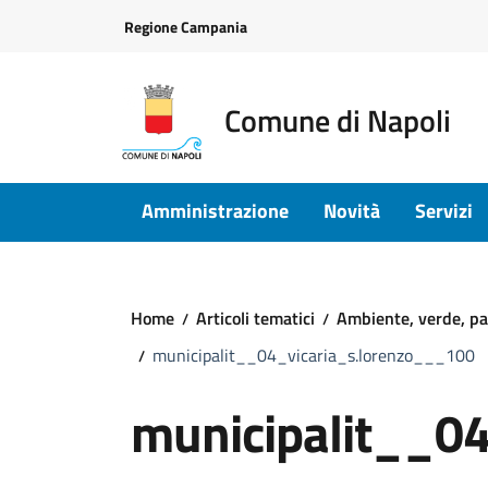
Vai ai contenuti
Vai al footer
Regione Campania
Comune di Napoli
Amministrazione
Novità
Servizi
Home
Articoli tematici
Ambiente, verde, pa
municipalit__04_vicaria_s.lorenzo___100
municipalit__0