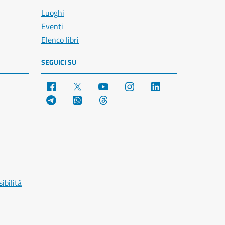
Luoghi
Eventi
Elenco libri
SEGUICI SU
Facebook
X
YouTube
Instagram
LinkedIn
Telegram
WhatsApp
Threads
ibilità