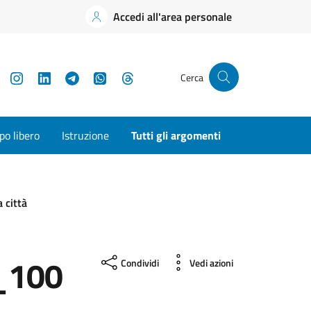
Accedi all'area personale
YouTube
Instagram
LinkedIn
Telegram
WhatsApp
Threads
Cerca
o libero
Istruzione
Tutti gli argomenti
a città
__100
Condividi
Vedi azioni