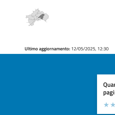
Ultimo aggiornamento:
12/05/2025, 12:30
Quan
pagi
Valuta la
Selezi
Valuta 
Val