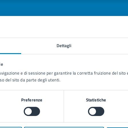
tatta il comune
Dettagli
Leggi le domande frequenti
ie
Richiedi assistenza
avigazione e di sessione per garantire la corretta fruizione del sito e
so del sito da parte degli utenti.
Prenota appuntamento
blemi in città
Preferenze
Statistiche
Segnala disservizio