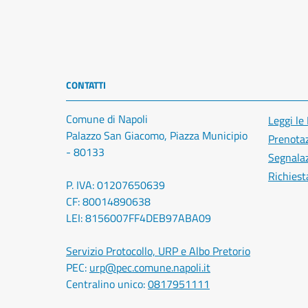
CONTATTI
Comune di Napoli
Leggi le
Palazzo San Giacomo, Piazza Municipio
Prenota
- 80133
Segnalaz
Richiest
P. IVA: 01207650639
CF: 80014890638
LEI: 8156007FF4DEB97ABA09
Servizio Protocollo, URP e Albo Pretorio
PEC:
urp@pec.comune.napoli.it
Centralino unico:
0817951111