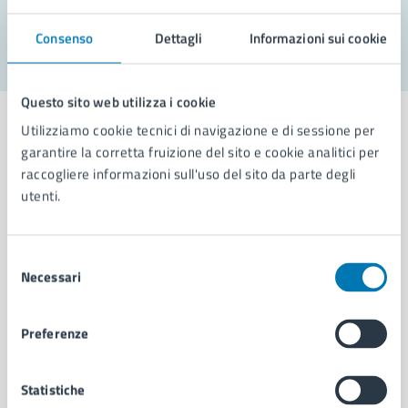
Segnala disservizio
Consenso
Dettagli
Informazioni sui cookie
Questo sito web utilizza i cookie
Utilizziamo cookie tecnici di navigazione e di sessione per
garantire la corretta fruizione del sito e cookie analitici per
raccogliere informazioni sull'uso del sito da parte degli
Comune di Napoli
utenti.
AMMINISTRAZIONE
Selezione
Aree amministrative
Necessari
del
Organi di governo
consenso
Municipalità
Preferenze
Uffici
Enti e fondazioni
Politici
Statistiche
Personale amministrativo