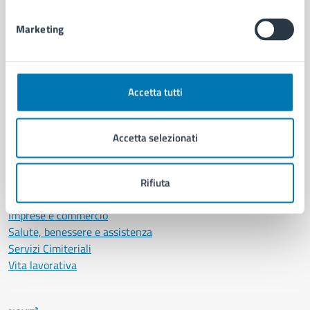
Documenti e dati
Marketing
Intranet, posta aziendale e protocollo
CATEGORIE DI SERVIZIO
Accetta tutti
Ambiente
Anagrafe e stato civile
Autorizzazioni
Accetta selezionati
Cultura e tempo libero
Documenti e certificati
Educazione e formazione
Rifiuta
Giustizia e sicurezza pubblica
Imprese e commercio
Salute, benessere e assistenza
Servizi Cimiteriali
Vita lavorativa