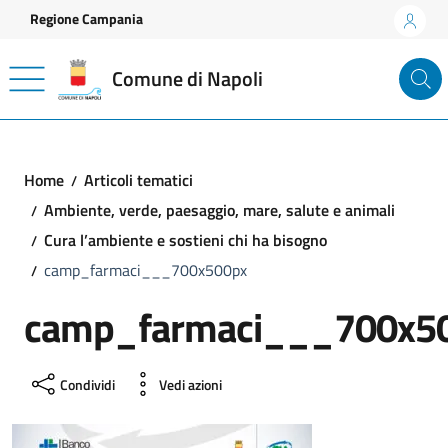
Vai ai contenuti
Vai al footer
Regione Campania
Comune di Napoli
Home
Articoli tematici
Ambiente, verde, paesaggio, mare, salute e animali
Cura l’ambiente e sostieni chi ha bisogno
camp_farmaci___700x500px
camp_farmaci___700x5
Condividi
Vedi azioni