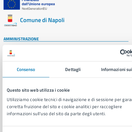
Comune di Napoli
AMMINISTRAZIONE
Aree amministrative
Organi di governo
Municipalità
Uffici
Consenso
Dettagli
Informazioni sui
Enti e fondazioni
Politici
Personale amministrativo
Questo sito web utilizza i cookie
Documenti e dati
Utilizziamo cookie tecnici di navigazione e di sessione per garan
Intranet, posta aziendale e protocollo
corretta fruizione del sito e cookie analitici per raccogliere
informazioni sull'uso del sito da parte degli utenti.
CATEGORIE DI SERVIZIO