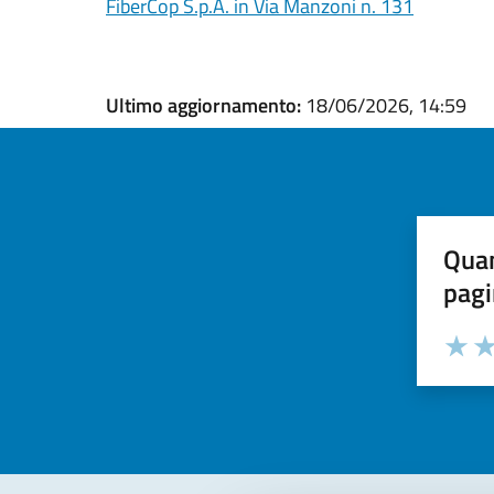
FiberCop S.p.A. in Via Manzoni n. 131
Ultimo aggiornamento:
18/06/2026, 14:59
Quan
pagi
Valuta la
Selezi
Valuta 
Val