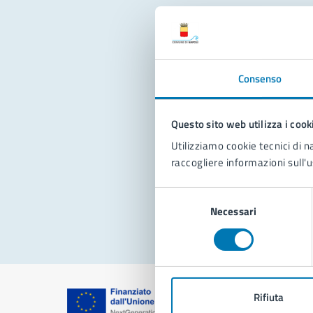
Con
Consenso
Questo sito web utilizza i cook
Utilizziamo cookie tecnici di n
raccogliere informazioni sull'u
Pro
Selezione
Necessari
del
consenso
Rifiuta
Comune di Na