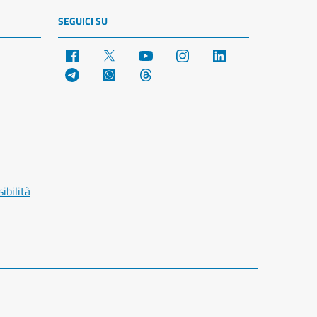
SEGUICI SU
Facebook
X
YouTube
Instagram
LinkedIn
Telegram
WhatsApp
Threads
ibilità