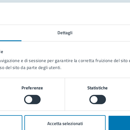
tatta il comune
Leggi le domande frequenti
Dettagli
Richiedi assistenza
ie
Prenota appuntamento
avigazione e di sessione per garantire la corretta fruizione del sito e
so del sito da parte degli utenti.
blemi in città
Segnala disservizio
Preferenze
Statistiche
Accetta selezionati
poli