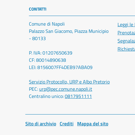
CONTATTI
Comune di Napoli
Leggi le
Palazzo San Giacomo, Piazza Municipio
Prenota
- 80133
Segnalaz
Richiest
P. IVA: 01207650639
CF: 80014890638
LEI: 8156007FF4DEB97ABA09
Servizio Protocollo, URP e Albo Pretorio
PEC:
urp@pec.comune.napoli.it
Centralino unico:
0817951111
Sito di archivio
Crediti
Mappa del sito