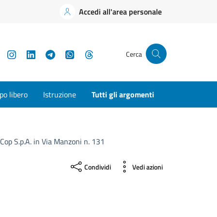
Accedi all'area personale
YouTube
Instagram
LinkedIn
Telegram
WhatsApp
Threads
Cerca
o libero
Istruzione
Tutti gli argomenti
Cop S.p.A. in Via Manzoni n. 131
Condividi
Vedi azioni