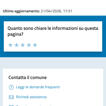
Ultimo aggiornamento:
21/04/2026, 17:31
Quanto sono chiare le informazioni su questa
pagina?
Valuta la chiarezza delle informazioni (da 1 a 5 stelle)
Seleziona il numero di stelle per valutare la chiarezza delle i
Valuta 1 stelle su 5
Valuta 2 stelle su 5
Valuta 3 stelle su 5
Valuta 4 stelle su 5
Valuta 5 stelle su 5
Contatta il comune
Leggi le domande frequenti
Richiedi assistenza