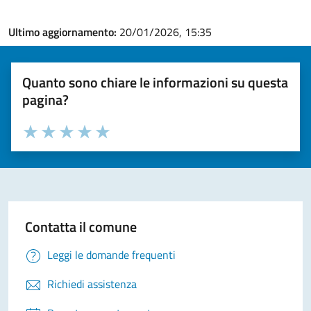
Ultimo aggiornamento:
20/01/2026, 15:35
Quanto sono chiare le informazioni su questa
pagina?
Valuta la chiarezza delle informazioni (da 1 a 5 stelle)
Seleziona il numero di stelle per valutare la chiarezza delle i
Valuta 1 stelle su 5
Valuta 2 stelle su 5
Valuta 3 stelle su 5
Valuta 4 stelle su 5
Valuta 5 stelle su 5
Contatta il comune
Leggi le domande frequenti
Richiedi assistenza