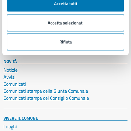
Accetta tutti
Educazione e formazione
Giustizia e sicurezza pubblica
Imprese e commercio
Accetta selezionati
Salute, benessere e assistenza
Servizi Cimiteriali
Vita lavorativa
Rifiuta
NOVITÀ
Notizie
Avvisi
Comunicati
Comunicati stampa della Giunta Comunale
Comunicati stampa del Consiglio Comunale
VIVERE IL COMUNE
Luoghi