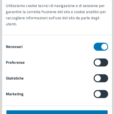
Utilizziamo cookie tecnici di navigazione e di sessione per
AMMINISTRAZIONE
garantire la corretta fruizione del sito e cookie analitici per
Aree amministrative
raccogliere informazioni sull'uso del sito da parte degli
Organi di governo
utenti.
Municipalità
Uffici
Enti e fondazioni
Selezione
Politici
Necessari
del
Personale amministrativo
consenso
Documenti e dati
Preferenze
Intranet, posta aziendale e protocollo
Statistiche
CATEGORIE DI SERVIZIO
Ambiente
Marketing
Anagrafe e stato civile
Autorizzazioni
Cultura e tempo libero
Documenti e certificati