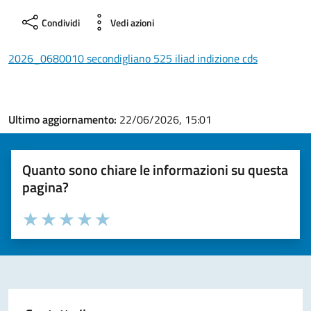
Condividi
Vedi azioni
2026_0680010 secondigliano 525 iliad indizione cds
Ultimo aggiornamento:
22/06/2026, 15:01
Quanto sono chiare le informazioni su questa
pagina?
Valuta la chiarezza delle informazioni (da 1 a 5 stelle)
Seleziona il numero di stelle per valutare la chiarezza delle i
Valuta 1 stelle su 5
Valuta 2 stelle su 5
Valuta 3 stelle su 5
Valuta 4 stelle su 5
Valuta 5 stelle su 5