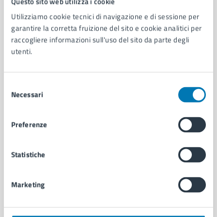
Questo sito web utilizza i cookie
Utilizziamo cookie tecnici di navigazione e di sessione per
AMMINISTRAZIONE
garantire la corretta fruizione del sito e cookie analitici per
raccogliere informazioni sull'uso del sito da parte degli
Aree amministrative
utenti.
Organi di governo
Municipalità
Uffici
Selezione
Enti e fondazioni
Necessari
del
Politici
consenso
Personale amministrativo
Documenti e dati
Preferenze
Intranet, posta aziendale e protocollo
Statistiche
CATEGORIE DI SERVIZIO
Ambiente
Marketing
Anagrafe e stato civile
Autorizzazioni
Cultura e tempo libero