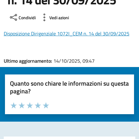
Condividi
Vedi azioni
Disposizione Dirigenziale 1072I_CEM n. 14 del 30/09/2025
Ultimo aggiornamento:
14/10/2025, 09:47
Quanto sono chiare le informazioni su questa
pagina?
Valuta la chiarezza delle informazioni (da 1 a 5 stelle)
Seleziona il numero di stelle per valutare la chiarezza delle i
Valuta 1 stelle su 5
Valuta 2 stelle su 5
Valuta 3 stelle su 5
Valuta 4 stelle su 5
Valuta 5 stelle su 5