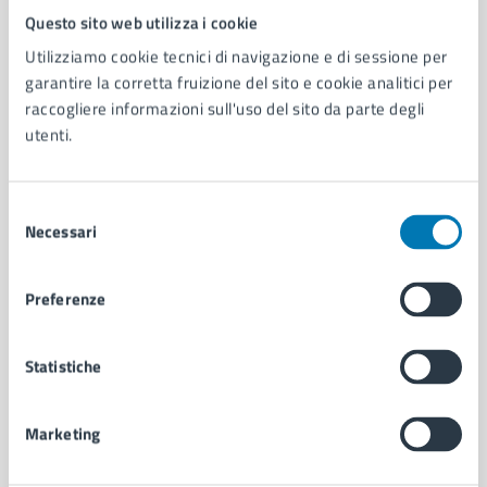
Questo sito web utilizza i cookie
Comune di Napoli
Utilizziamo cookie tecnici di navigazione e di sessione per
garantire la corretta fruizione del sito e cookie analitici per
AMMINISTRAZIONE
raccogliere informazioni sull'uso del sito da parte degli
Aree amministrative
utenti.
Organi di governo
Municipalità
Uffici
Selezione
Necessari
Enti e fondazioni
del
Politici
consenso
Personale amministrativo
Preferenze
Documenti e dati
Intranet, posta aziendale e protocollo
Statistiche
CATEGORIE DI SERVIZIO
Marketing
Ambiente
Anagrafe e stato civile