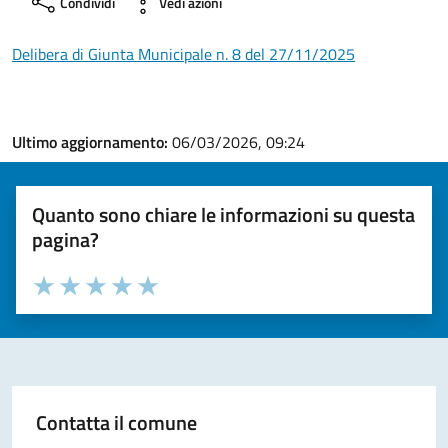
Condividi
Vedi azioni
Delibera di Giunta Municipale n. 8 del 27/11/2025
Ultimo aggiornamento:
06/03/2026, 09:24
Quanto sono chiare le informazioni su questa
pagina?
Valuta la chiarezza delle informazioni (da 1 a 5 stelle)
Seleziona il numero di stelle per valutare la chiarezza delle i
Valuta 1 stelle su 5
Valuta 2 stelle su 5
Valuta 3 stelle su 5
Valuta 4 stelle su 5
Valuta 5 stelle su 5
Contatta il comune