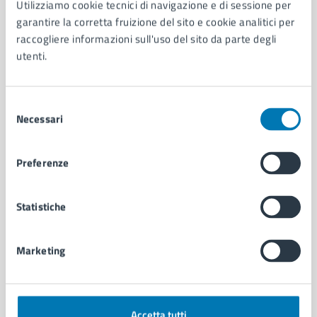
Utilizziamo cookie tecnici di navigazione e di sessione per
Aree amministrative
garantire la corretta fruizione del sito e cookie analitici per
Organi di governo
raccogliere informazioni sull'uso del sito da parte degli
Municipalità
utenti.
Uffici
Enti e fondazioni
Selezione
Politici
Necessari
del
Personale amministrativo
consenso
Documenti e dati
Intranet, posta aziendale e protocollo
Preferenze
CATEGORIE DI SERVIZIO
Statistiche
Ambiente
Anagrafe e stato civile
Marketing
Autorizzazioni
Cultura e tempo libero
Documenti e certificati
Educazione e formazione
Accetta tutti