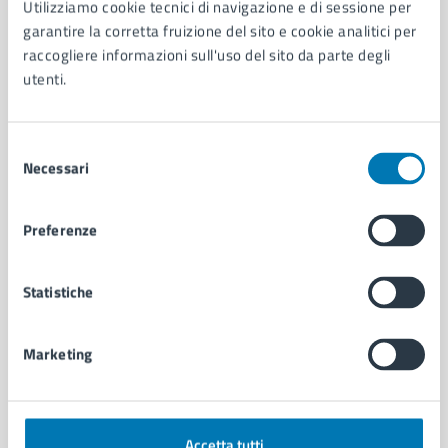
Utilizziamo cookie tecnici di navigazione e di sessione per
Aree amministrative
garantire la corretta fruizione del sito e cookie analitici per
Organi di governo
raccogliere informazioni sull'uso del sito da parte degli
Municipalità
utenti.
Uffici
Enti e fondazioni
Selezione
Politici
Necessari
del
Personale amministrativo
consenso
Documenti e dati
Intranet, posta aziendale e protocollo
Preferenze
CATEGORIE DI SERVIZIO
Statistiche
Ambiente
Anagrafe e stato civile
Marketing
Autorizzazioni
Cultura e tempo libero
Documenti e certificati
Educazione e formazione
Accetta tutti