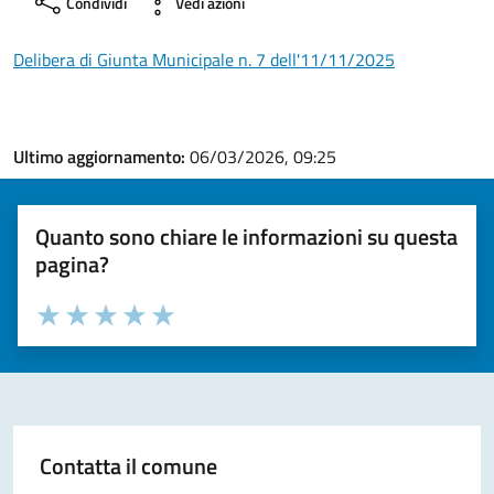
Condividi
Vedi azioni
Delibera di Giunta Municipale n. 7 dell'11/11/2025
Ultimo aggiornamento:
06/03/2026, 09:25
Quanto sono chiare le informazioni su questa
pagina?
Valuta la chiarezza delle informazioni (da 1 a 5 stelle)
Seleziona il numero di stelle per valutare la chiarezza delle i
Valuta 1 stelle su 5
Valuta 2 stelle su 5
Valuta 3 stelle su 5
Valuta 4 stelle su 5
Valuta 5 stelle su 5
Contatta il comune