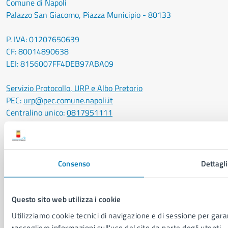
Comune di Napoli
Palazzo San Giacomo, Piazza Municipio - 80133
P. IVA: 01207650639
CF: 80014890638
LEI: 8156007FF4DEB97ABA09
Servizio Protocollo, URP e Albo Pretorio
PEC:
urp@pec.comune.napoli.it
Centralino unico:
0817951111
Leggi le FAQ
Prenotazione appuntamento
Segnalazione disservizio
Consenso
Dettagli
Richiesta assistenza
Amministrazione trasparente
Informativa privacy
Questo sito web utilizza i cookie
Cookie Policy
Utilizziamo cookie tecnici di navigazione e di sessione per garant
Social Media Policy
raccogliere informazioni sull'uso del sito da parte degli utenti.