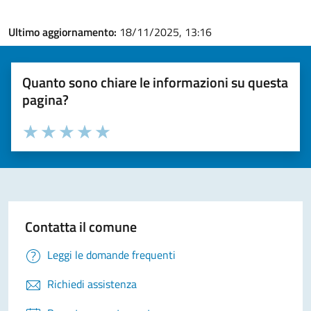
Ultimo aggiornamento:
18/11/2025, 13:16
Quanto sono chiare le informazioni su questa
pagina?
Valuta la chiarezza delle informazioni (da 1 a 5 stelle)
Seleziona il numero di stelle per valutare la chiarezza delle i
Valuta 1 stelle su 5
Valuta 2 stelle su 5
Valuta 3 stelle su 5
Valuta 4 stelle su 5
Valuta 5 stelle su 5
Contatta il comune
Leggi le domande frequenti
Richiedi assistenza