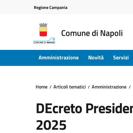
Vai ai contenuti
Vai al footer
Regione Campania
Comune di Napoli
Amministrazione
Novità
Servizi
Home
Articoli tematici
Amministrazione
DEcreto Presiden
2025