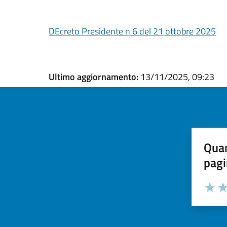
DEcreto Presidente n 6 del 21 ottobre 2025
Ultimo aggiornamento:
13/11/2025, 09:23
Quan
pagi
Valuta la
Selezi
Valuta 
Val