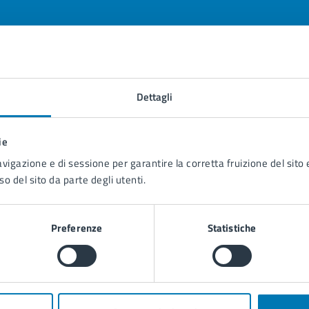
tatta il comune
Dettagli
Leggi le domande frequenti
ie
Richiedi assistenza
avigazione e di sessione per garantire la corretta fruizione del sito e
Prenota appuntamento
so del sito da parte degli utenti.
blemi in città
Preferenze
Statistiche
Segnala disservizio