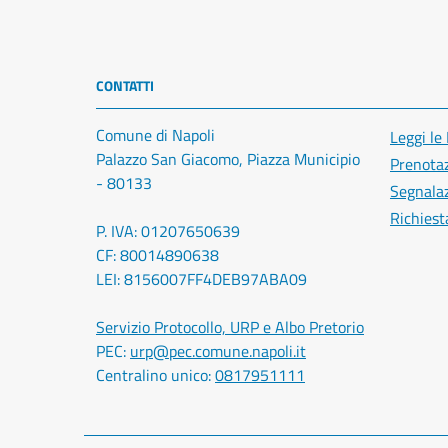
CONTATTI
Comune di Napoli
Leggi le
Palazzo San Giacomo, Piazza Municipio
Prenota
- 80133
Segnalaz
Richiest
P. IVA: 01207650639
CF: 80014890638
LEI: 8156007FF4DEB97ABA09
Servizio Protocollo, URP e Albo Pretorio
PEC:
urp@pec.comune.napoli.it
Centralino unico:
0817951111