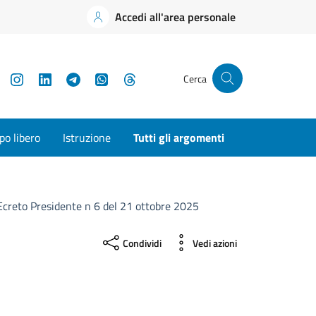
Accedi all'area personale
YouTube
Instagram
LinkedIn
Telegram
WhatsApp
Threads
Cerca
o libero
Istruzione
Tutti gli argomenti
creto Presidente n 6 del 21 ottobre 2025
Condividi
Vedi azioni