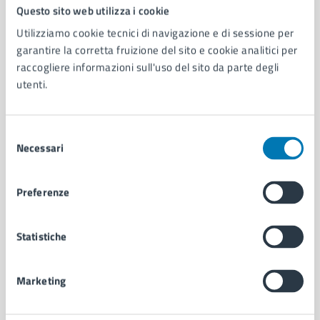
Comune di Napoli
Questo sito web utilizza i cookie
Utilizziamo cookie tecnici di navigazione e di sessione per
garantire la corretta fruizione del sito e cookie analitici per
AMMINISTRAZIONE
raccogliere informazioni sull'uso del sito da parte degli
Aree amministrative
utenti.
Organi di governo
Municipalità
Uffici
Selezione
Enti e fondazioni
Necessari
del
Politici
consenso
Personale amministrativo
Preferenze
Documenti e dati
Intranet, posta aziendale e protocollo
Statistiche
CATEGORIE DI SERVIZIO
Marketing
Ambiente
Anagrafe e stato civile
Autorizzazioni