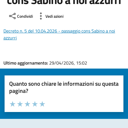
Condividi
Vedi azioni
Decreto n. 5 del 10.04.2026 - passaggio cons Sabino a noi
azzurri
Ultimo aggiornamento:
29/04/2026, 15:02
Quanto sono chiare le informazioni su questa
pagina?
Valuta la chiarezza delle informazioni (da 1 a 5 stelle)
Seleziona il numero di stelle per valutare la chiarezza delle i
Valuta 1 stelle su 5
Valuta 2 stelle su 5
Valuta 3 stelle su 5
Valuta 4 stelle su 5
Valuta 5 stelle su 5