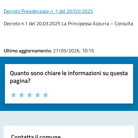
Decreto Presidenziale n. 1 del 20/03/2025
Decreto n.1 del 20.03.2025 La Principessa Azzurra – Consulta
Ultimo aggiornamento:
27/05/2026, 10:15
Quanto sono chiare le informazioni su questa
pagina?
Valuta la chiarezza delle informazioni (da 1 a 5 stelle)
Seleziona il numero di stelle per valutare la chiarezza delle i
Valuta 1 stelle su 5
Valuta 2 stelle su 5
Valuta 3 stelle su 5
Valuta 4 stelle su 5
Valuta 5 stelle su 5
Contatta il comune