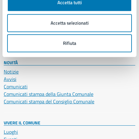
Accetta tutti
Educazione e formazione
Giustizia e sicurezza pubblica
Imprese e commercio
Accetta selezionati
Salute, benessere e assistenza
Servizi Cimiteriali
Vita lavorativa
Rifiuta
NOVITÀ
Notizie
Avvisi
Comunicati
Comunicati stampa della Giunta Comunale
Comunicati stampa del Consiglio Comunale
VIVERE IL COMUNE
Luoghi