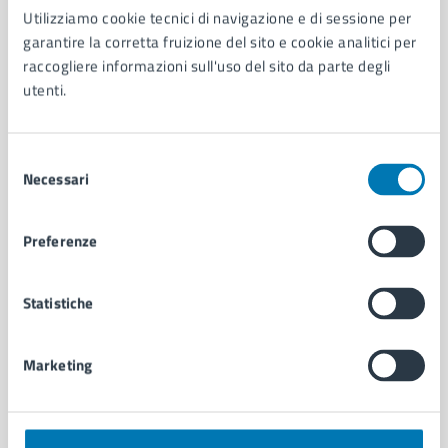
Utilizziamo cookie tecnici di navigazione e di sessione per
AMMINISTRAZIONE
garantire la corretta fruizione del sito e cookie analitici per
Aree amministrative
raccogliere informazioni sull'uso del sito da parte degli
Organi di governo
utenti.
Municipalità
Uffici
Enti e fondazioni
Selezione
Politici
Necessari
del
Personale amministrativo
consenso
Documenti e dati
Preferenze
Intranet, posta aziendale e protocollo
Statistiche
CATEGORIE DI SERVIZIO
Ambiente
Anagrafe e stato civile
Marketing
Autorizzazioni
Cultura e tempo libero
Documenti e certificati