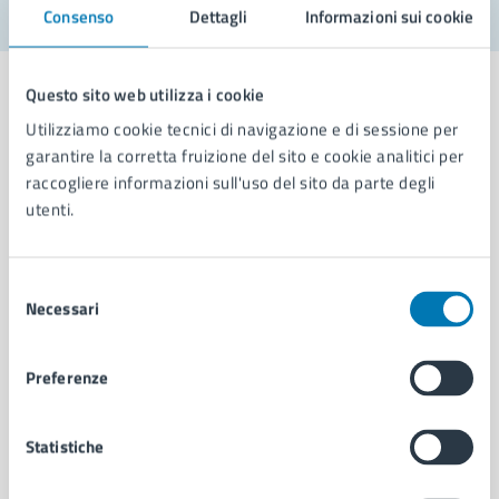
Consenso
Dettagli
Informazioni sui cookie
Questo sito web utilizza i cookie
Utilizziamo cookie tecnici di navigazione e di sessione per
garantire la corretta fruizione del sito e cookie analitici per
Comune di Napoli
raccogliere informazioni sull'uso del sito da parte degli
utenti.
AMMINISTRAZIONE
Aree amministrative
Selezione
Organi di governo
Necessari
del
Municipalità
consenso
Uffici
Preferenze
Enti e fondazioni
Politici
Personale amministrativo
Statistiche
Documenti e dati
Intranet, posta aziendale e protocollo