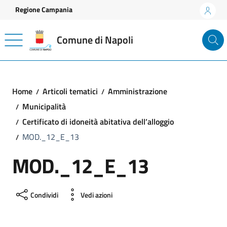
Vai ai contenuti
Vai al footer
Regione Campania
Comune di Napoli
Home
Articoli tematici
Amministrazione
Municipalità
Certificato di idoneità abitativa dell’alloggio
MOD._12_E_13
MOD._12_E_13
Condividi
Vedi azioni