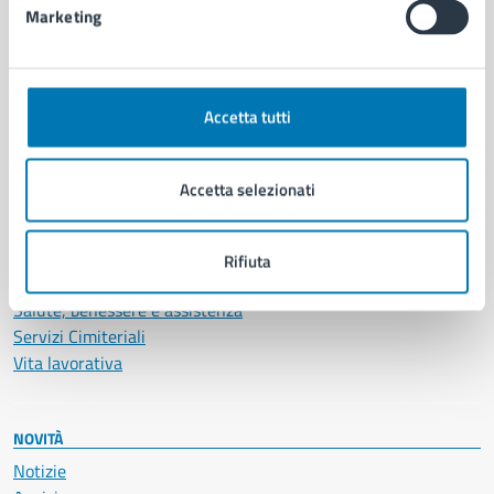
Marketing
CATEGORIE DI SERVIZIO
Ambiente
Accetta tutti
Anagrafe e stato civile
Autorizzazioni
Cultura e tempo libero
Accetta selezionati
Documenti e certificati
Educazione e formazione
Giustizia e sicurezza pubblica
Rifiuta
Imprese e commercio
Salute, benessere e assistenza
Servizi Cimiteriali
Vita lavorativa
NOVITÀ
Notizie