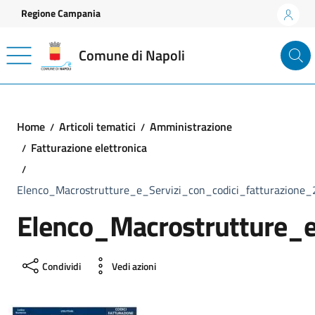
Vai ai contenuti
Vai al footer
Regione Campania
Comune di Napoli
Home
Articoli tematici
Amministrazione
Fatturazione elettronica
Elenco_Macrostrutture_e_Servizi_con_codici_fatturazione
Elenco_Macrostrutture_e
Condividi
Vedi azioni