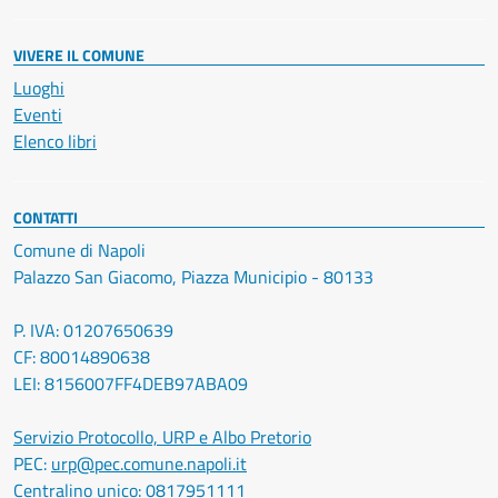
VIVERE IL COMUNE
Luoghi
Eventi
Elenco libri
CONTATTI
Comune di Napoli
Palazzo San Giacomo, Piazza Municipio - 80133
P. IVA: 01207650639
CF: 80014890638
LEI: 8156007FF4DEB97ABA09
Servizio Protocollo, URP e Albo Pretorio
PEC:
urp@pec.comune.napoli.it
Centralino unico:
0817951111