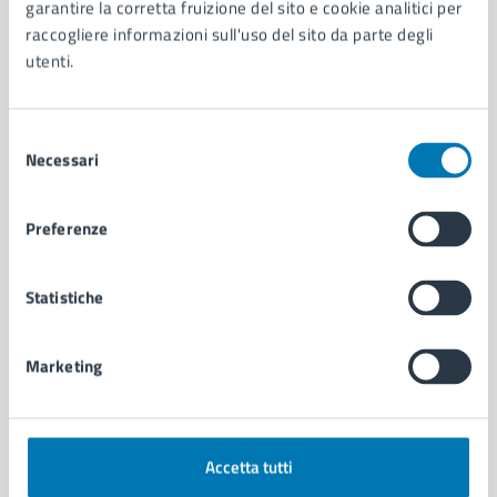
Organi di governo
garantire la corretta fruizione del sito e cookie analitici per
Municipalità
raccogliere informazioni sull'uso del sito da parte degli
Uffici
utenti.
Enti e fondazioni
Politici
Selezione
Personale amministrativo
Necessari
del
Documenti e dati
consenso
Intranet, posta aziendale e protocollo
Preferenze
CATEGORIE DI SERVIZIO
Statistiche
Ambiente
Anagrafe e stato civile
Autorizzazioni
Marketing
Cultura e tempo libero
Documenti e certificati
Educazione e formazione
Giustizia e sicurezza pubblica
Accetta tutti
Imprese e commercio