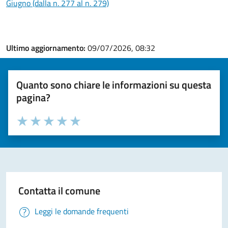
Giugno (dalla n. 277 al n. 279)
Ultimo aggiornamento:
09/07/2026, 08:32
Quanto sono chiare le informazioni su questa
pagina?
Valuta la chiarezza delle informazioni (da 1 a 5 stelle)
Seleziona il numero di stelle per valutare la chiarezza delle i
Valuta 1 stelle su 5
Valuta 2 stelle su 5
Valuta 3 stelle su 5
Valuta 4 stelle su 5
Valuta 5 stelle su 5
Contatta il comune
Leggi le domande frequenti