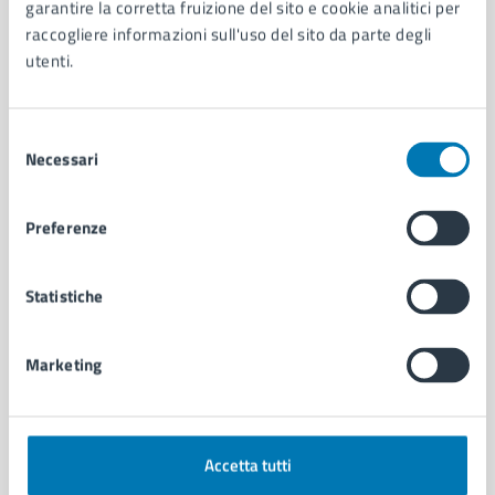
Organi di governo
garantire la corretta fruizione del sito e cookie analitici per
Municipalità
raccogliere informazioni sull'uso del sito da parte degli
Uffici
utenti.
Enti e fondazioni
Politici
Selezione
Personale amministrativo
Necessari
del
Documenti e dati
consenso
Intranet, posta aziendale e protocollo
Preferenze
CATEGORIE DI SERVIZIO
Statistiche
Ambiente
Anagrafe e stato civile
Autorizzazioni
Marketing
Cultura e tempo libero
Documenti e certificati
Educazione e formazione
Giustizia e sicurezza pubblica
Accetta tutti
Imprese e commercio