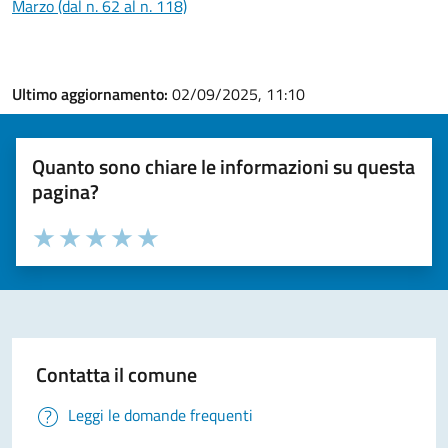
Marzo (dal n. 62 al n. 118)
Ultimo aggiornamento:
02/09/2025, 11:10
Quanto sono chiare le informazioni su questa
pagina?
Valuta la chiarezza delle informazioni (da 1 a 5 stelle)
Seleziona il numero di stelle per valutare la chiarezza delle i
Valuta 1 stelle su 5
Valuta 2 stelle su 5
Valuta 3 stelle su 5
Valuta 4 stelle su 5
Valuta 5 stelle su 5
Contatta il comune
Leggi le domande frequenti